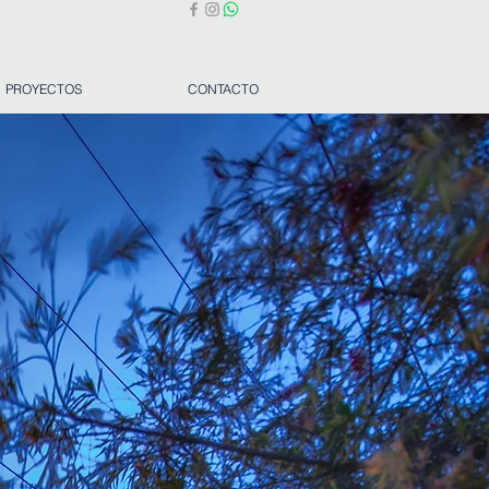
PROYECTOS
CONTACTO