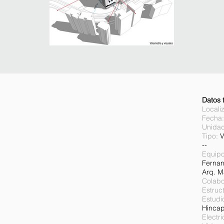
Datos 
Locali
Fecha:
Unidad
Tipo:
V
--
Equipo
Fernan
Arq. M
Colab
Estruct
Estudi
Hincap
Electri