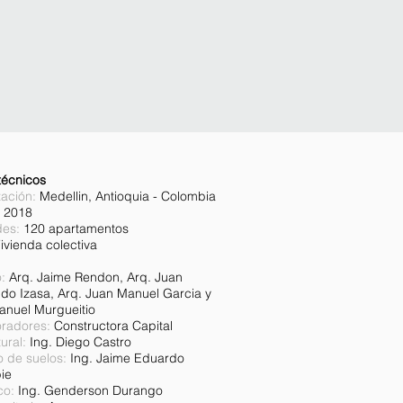
técnicos
zación:
Medellin, Antioquia - Colombia
2018
es:
120 apartamentos
ivienda colectiva
:
Arq. Jaime Rendon, Arq. Juan
do Izasa, Arq. Juan Manuel Garcia y
anuel Murgueitio
oradores
:
Constructora Capital
ural
:
Ing. Diego Castro
o de suelos
:
Ing. Jaime Eduardo
ie
co
:
Ing. Genderson Durango