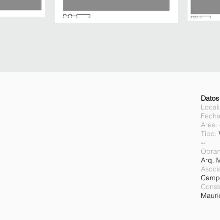
Datos
Locali
Fecha
Area:
Tipo:
--
Obran
Arq. 
Asoci
Camp
Const
Mauri