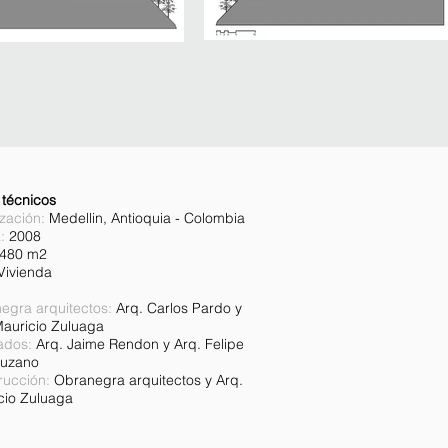
 técnicos
zación:
Medellin, Antioquia - Colombia
:
2008
480 m2
Vivienda
egra arquitectos:
Arq. Carlos Pardo y
Mauricio Zuluaga
ados:
Arq. Jaime Rendon y Arq. Felipe
uzano
rucción
:
Obranegra arquitectos y Arq.
cio Zuluaga